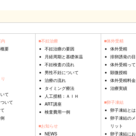
案内
■不妊治療
■体外受精
ク概要
不妊治療の要因
体外受精
月経周期と基礎体温
排卵誘発の目
不妊検査の流れ
体外受精って
男性不妊について
顕微授精
くり
治療の流れ
体外受精料金
因
タイミング療法
治療実績
ついて
人工授精：ＡＩＨ
について
■卵子凍結
ART講座
いて
卵子凍結とは
検査費用一例
実例
卵子凍結のメ
■お知らせ
リット
NEWS
卵子凍結にお