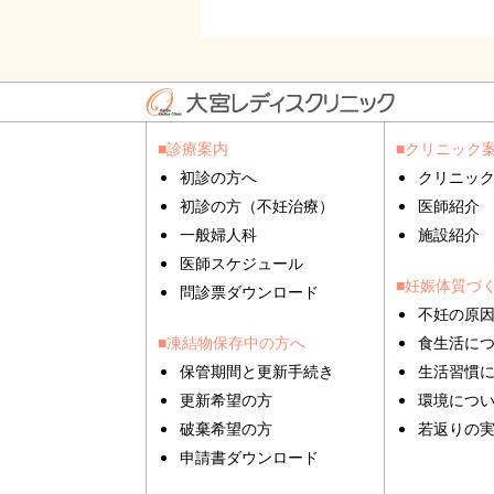
■診療案内
■クリニック
初診の方へ
クリニッ
初診の方（不妊治療）
医師紹介
一般婦人科
施設紹介
医師スケジュール
■妊娠体質づ
問診票ダウンロード
不妊の原
■凍結物保存中の方へ
食生活に
保管期間と更新手続き
生活習慣
更新希望の方
環境につ
破棄希望の方
若返りの
申請書ダウンロード