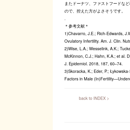
またドーナツ、ファストフードなど
ので、控えた方がよさそうです。
.
＊参考文献＊
1)Chavarro, J.E.; Rich-Edwards, J.W.
Ovulatory Infertility. Am. J. Clin. N
2)Wise, L.A.; Wesselink, A.K.; Tucker
McKinnon, C.J.; Hahn, K.A.; et al. 
J. Epidemiol. 2018, 187, 60–74.
3)Skoracka, K.; Eder, P.; Łykowska-
Factors in Male (In)Fertility—Under
back to INDEX >