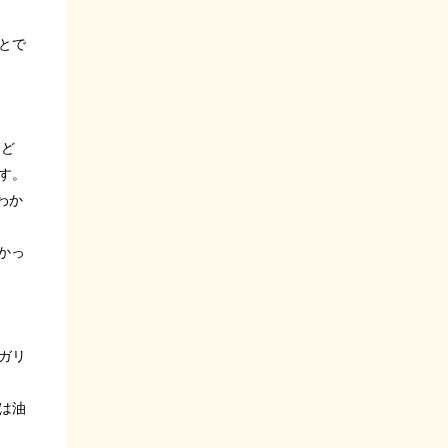
とで
など
す。
わか
かっ
ガリ
は油