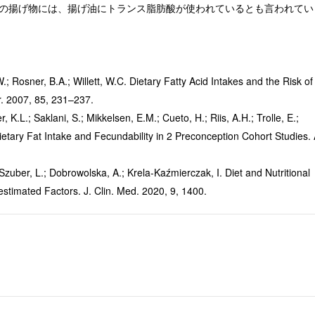
の揚げ物には、揚げ油にトランス脂肪酸が使われているとも言われてい
; Rosner, B.A.; Willett, W.C. Dietary Fatty Acid Intakes and the Risk of
utr. 2007, 85, 231–237.
, K.L.; Saklani, S.; Mikkelsen, E.M.; Cueto, H.; Riis, A.H.; Trolle, E.;
Dietary Fat Intake and Fecundability in 2 Preconception Cohort Studies.
Szuber, L.; Dobrowolska, A.; Krela-Kaźmierczak, I. Diet and Nutritional
estimated Factors. J. Clin. Med. 2020, 9, 1400.