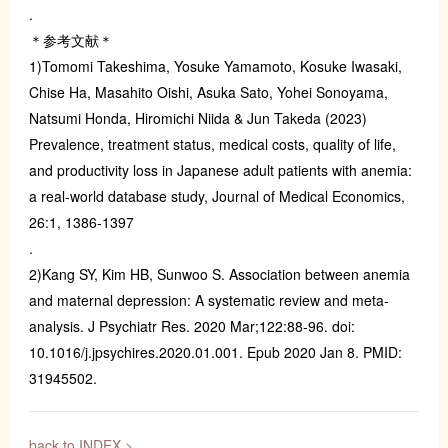
.
＊参考文献＊
1)Tomomi Takeshima, Yosuke Yamamoto, Kosuke Iwasaki,
Chise Ha, Masahito Oishi, Asuka Sato, Yohei Sonoyama,
Natsumi Honda, Hiromichi Niida & Jun Takeda (2023)
Prevalence, treatment status, medical costs, quality of life,
and productivity loss in Japanese adult patients with anemia:
a real-world database study, Journal of Medical Economics,
26:1, 1386-1397
.
2)Kang SY, Kim HB, Sunwoo S. Association between anemia
and maternal depression: A systematic review and meta-
analysis. J Psychiatr Res. 2020 Mar;122:88-96. doi:
10.1016/j.jpsychires.2020.01.001. Epub 2020 Jan 8. PMID:
31945502.
back to INDEX >