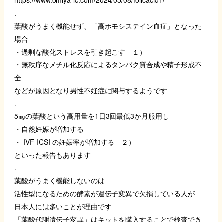
https://www.omiya-lc.com/2024/05/08/folicacid1/
.
葉酸がうまく機能せず、「高ホモシステイン血症」となった
場合
・過剰な酸化ストレスを引き起こす １）
・無秩序なメチル化反応によるタンパク質合成や精子形成不
全
などが原因となり男性不妊症に関与するようです
.
5㎎の葉酸という高用量を1日3回最低3か月服用し
・自然妊娠が増加する
・ IVF-ICSI の妊娠率が増加する ２）
といった報告もあります
.
葉酸がうまく機能しないのは
活性型になるための酵素が遺伝子変異で欠損している人が
日本人には多いことが理由です
「葉酸代謝遺伝子変異」はキットを購入することで検査でき