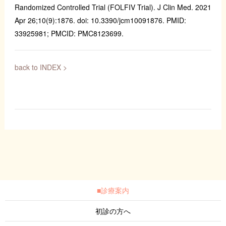
Randomized Controlled Trial (FOLFIV Trial). J Clin Med. 2021
Apr 26;10(9):1876. doi: 10.3390/jcm10091876. PMID:
33925981; PMCID: PMC8123699.
back to INDEX >
■診療案内
初診の方へ