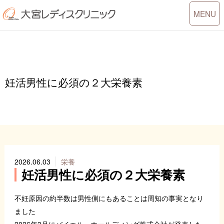
Toggle
MENU
navigati
妊活男性に必須の２大栄養素
2026.06.03
栄養
妊活男性に必須の２大栄養素
不妊原因の約半数は男性側にもあることは周知の事実となり
ました