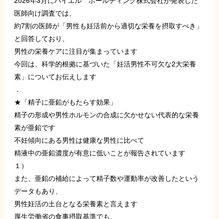
2026年3月にバイエル ホールディング株式会社が発表した
医師向け調査では、
約7割の医師が「男性も妊活前から適切な栄養を摂取すべき」
と回答しており、
男性の栄養ケアに注目が集まっています
今回は、科学的根拠に基づいた「妊活男性不可欠な2大栄養
素」についてお伝えします
．
★「精子に亜鉛がもたらす効果」
精子の形成や男性ホルモンの合成に欠かせない代表的な栄養
素が亜鉛です
不妊傾向にある男性は健康な男性に比べて
精液中の亜鉛濃度が有意に低いことが報告されています
１）
また、亜鉛の補給によって精子数や運動率が改善したという
データもあり、
男性妊活の土台となる栄養素と言えます
厚生労働省の食事摂取基準でも、